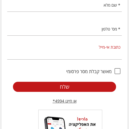
* שם מלא
* מס' טלפון
כתובת אי-מייל
מאשר קבלת מסר פרסומי
שלח
או חייגו 4994*