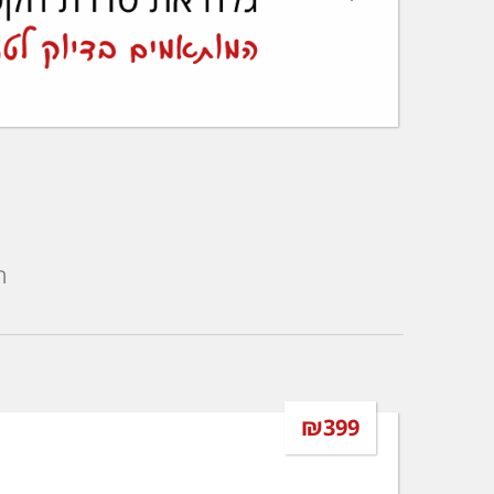
ה
₪399