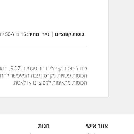
כוסות קפוצ׳ינו | נייר
מחיר:
16 ₪
ל-50 יח’ במארז
שרוול כוסות קפוצ'ינו חד פעמיות 9OZ, ממותגות אספרסו קלאב לשתייה חמה 50 יח' – 250 מ"ל.
הכוסות עשויות מקרטון עבה המאפשר להחזיק
הכוסות מתאימות לקפוצ'ינו או לאטה.
אזור אישי
חנות